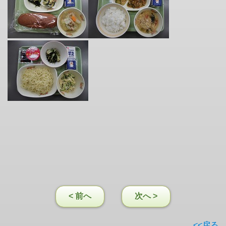
< 前へ
次へ >
<<戻る