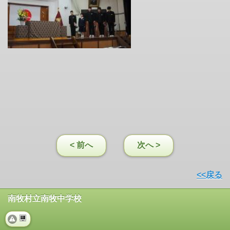
< 前へ
次へ >
<<戻る
南牧村立南牧中学校