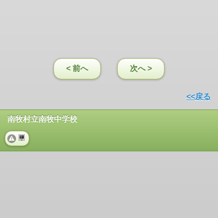
< 前へ
次へ >
<<戻る
南牧村立南牧中学校