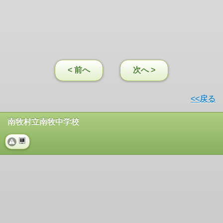
< 前へ
次へ >
<<戻る
南牧村立南牧中学校