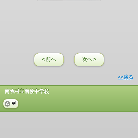
< 前へ
次へ >
<<戻る
南牧村立南牧中学校