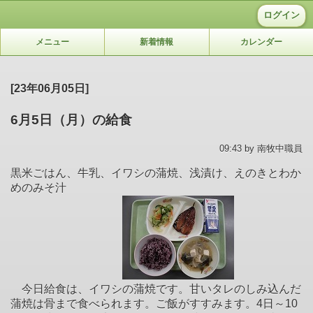
ログイン
メニュー
新着情報
カレンダー
[23年06月05日]
6月5日（月）の給食
09:43 by 南牧中職員
黒米ごはん、牛乳、イワシの蒲焼、浅漬け、えのきとわか
めのみそ汁
今日給食は、イワシの蒲焼です。甘いタレのしみ込んだ
蒲焼は骨まで食べられます。ご飯がすすみます。4日～10