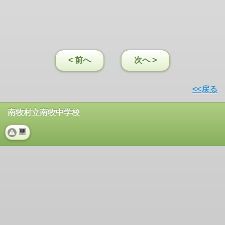
< 前へ
次へ >
<<戻る
南牧村立南牧中学校