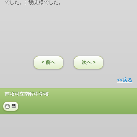
でした。ご馳走様でした。
< 前へ
次へ >
<<戻る
南牧村立南牧中学校